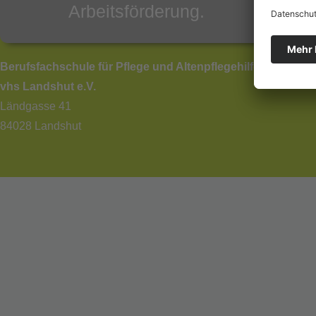
Arbeitsförderung.
Berufsfachschule für Pflege und Altenpflegehilfe,
vhs Landshut e.V.
Ländgasse 41
84028 Landshut