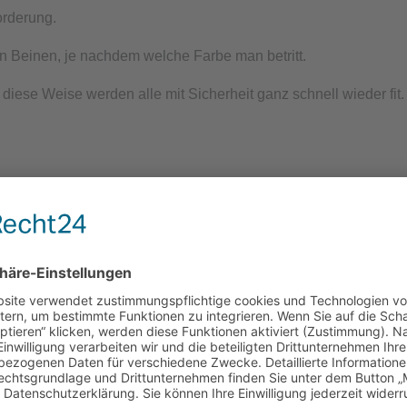
orderung.
 Beinen, je nachdem welche Farbe man betritt.
iese Weise werden alle mit Sicherheit ganz schnell wieder fit.
cht
e.V. ist gemäß
für die Förderung
 nach dem Recht der