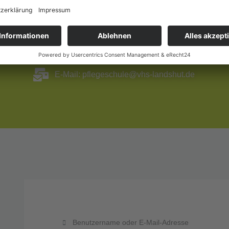
Telefon: 0871 92292-421
E-Mail: pflegeschule@vhs-landshut.de