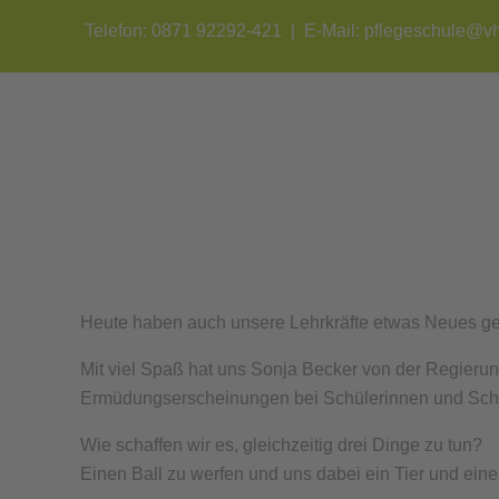
Zum
Telefon: 0871 92292-421 | E-Mail:
pflegeschule@vh
Inhalt
springen
Heute haben auch unsere Lehrkräfte etwas Neues gel
Mit viel Spaß hat uns Sonja Becker von der Regierun
Ermüdungserscheinungen bei Schülerinnen und Schül
Wie schaffen wir es, gleichzeitig drei Dinge zu tun?
Einen Ball zu werfen und uns dabei ein Tier und ei