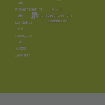
und
Altenpflegehilfe,
E-Mail:
pflegeschule@vhs-
vhs
landshut.de
Landshut
e.V.
Ländgasse
41
84028
Landshut