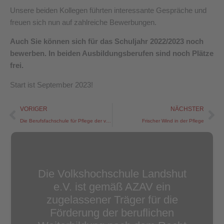
Unsere beiden Kollegen führten interessante Gespräche und
freuen sich nun auf zahlreiche Bewerbungen.
Auch Sie können sich für das Schuljahr 2022/2023 noch
bewerben. In beiden Ausbildungsberufen sind noch Plätze
frei.
Start ist September 2023!
Zurück
Nä
VORIGER
NÄCHSTER
Die Berufsfachschule für Pflege der vhs Landshut zu Besuch im Landshuter Netzwerk e.V.
Frischer Wind in der Pflege
Die Volkshochschule Landshut
e.V. ist gemäß AZAV ein
zugelassener Träger für die
Förderung der beruflichen